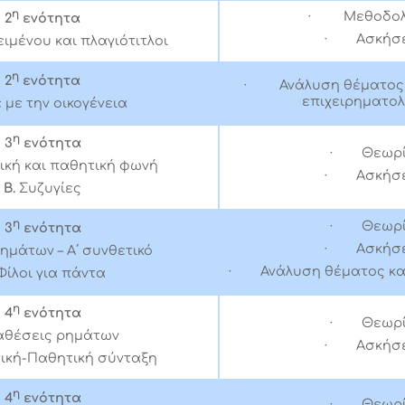
η
· Μεθοδολ
2
ενότητα
· Ασκήσε
ιμένου και πλαγιότιτλοι
η
2
ενότητα
· Ανάλυση θέματος 
επιχειρηματολ
 με την οικογένεια
η
3
ενότητα
· Θεωρ
ική και παθητική φωνή
· Ασκήσε
Β.
Συζυγίες
η
· Θεωρ
3
ενότητα
· Ασκήσε
ημάτων – Α΄ συνθετικό
· Ανάλυση θέματος κα
Φίλοι για πάντα
η
4
ενότητα
· Θεωρ
αθέσεις ρημάτων
· Ασκήσε
ική-Παθητική σύνταξη
η
4
ενότητα
· Θεωρ