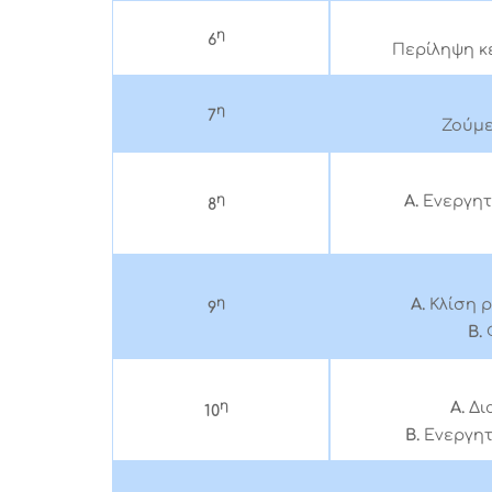
η
6
Περίληψη κε
η
7
Ζούμε
η
Α.
Ενεργητ
8
η
Α.
Κλίση ρ
9
Β.
η
Α.
Δι
10
Β.
Ενεργητ