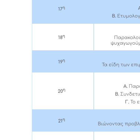
η
17
Β.
Ετυμολογ
η
18
Παρακολου
ψυχαγωγούμ
η
19
Τα είδη των επ
Α.
Παρ
η
20
Β.
Συνδετι
Γ.
Το 
η
21
Βιώνοντας προβλ