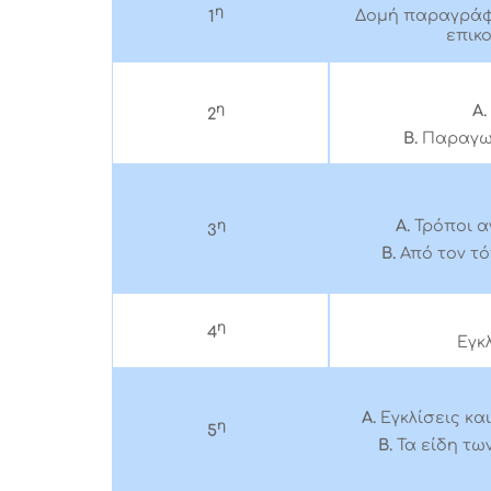
η
Δομή παραγράφ
1
επικ
η
Α.
2
Β.
Παραγωγ
Α.
Τρόποι 
η
3
Β.
Από τον τό
η
4
Εγκ
Α.
Εγκλίσεις κα
η
5
Β.
Τα είδη τω