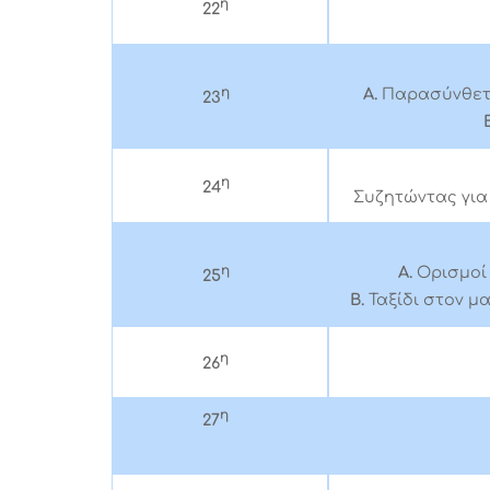
η
22
η
Α.
Παρασύνθετα
23
η
24
Συζητώντας για
η
Α.
Ορισμοί
25
Β.
Ταξίδι στον μ
η
26
η
27