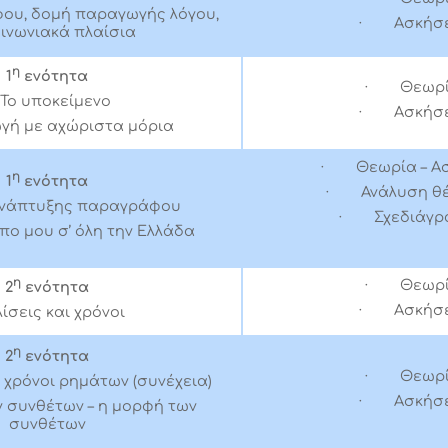
ου, δομή παραγωγής λόγου,
· Ασκήσε
οινωνιακά πλαίσια
η
1
ενότητα
· Θεωρ
Το υποκείμενο
· Ασκήσε
ή με αχώριστα μόρια
· Θεωρία – Ασ
η
1
ενότητα
· Ανάλυση θ
ανάπτυξης παραγράφου
· Σχεδιάγρ
πο μου σ’ όλη την Ελλάδα
η
· Θεωρ
2
ενότητα
· Ασκήσε
λίσεις και χρόνοι
η
2
ενότητα
· Θεωρ
ι χρόνοι ρημάτων (συνέχεια)
· Ασκήσε
ν συνθέτων – η μορφή των
συνθέτων