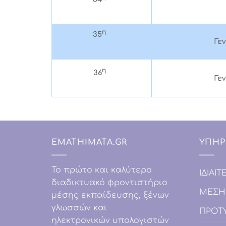
η
35
Γε
η
36
Γε
EMATHIMATA.GR
ΥΠΗΡ
Το πρώτο και καλύτερο
IΔΙΑΙ
διαδικτυακό φροντιστήριο
ΜΕΣΗ
μέσης εκπαίδευσης, ξένων
γλωσσών και
ΠΡΟΤ
ηλεκτρονικών υπολογιστών