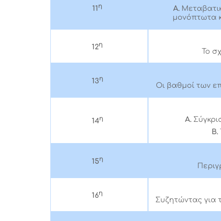
η
11
Α.
Μεταβατικ
μονόπτωτα κ
η
12
Το σ
η
13
Οι βαθμοί των ε
η
Α.
Σύγκρι
14
Β.
η
15
Περιγ
η
16
Συζητώντας για 