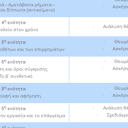
ά – Αμετάβατα ρήματα –
· Ασκήσε
αι δίπτωτα (αντικείμενο)
η
4
ενότητα
· Ανάλυση θ
χολείο στον χρόνο
η
· Θεωρ
5
ενότητα
· Ασκήσε
πιθέτων και των επιρρημάτων
η
· Θεωρ
5
ενότητα
· Ασκήσε
ση και όροι σύγκρισης
Το β΄ συνθετικό
η
· Θεωρ
5
ενότητα
· Ασκήσε
ραφή και αφήγηση
η
· Ανάλυση θ
5
ενότητα
· Σχεδιάγρ
την εργασία και το επάγγελμα
η