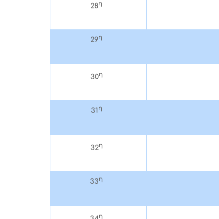
η
28
η
29
η
30
η
31
η
32
η
33
η
34