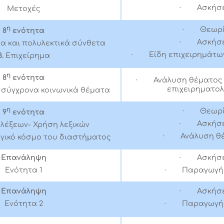
· Ασκήσε
Μετοχές
η
· Θεωρ
8
ενότητα
· Ασκήσε
 και πολυλεκτικά σύνθετα
· Είδη επιχειρημάτων
Β.
Επιχείρημα
η
8
ενότητα
· Ανάλυση θέματος 
επιχειρηματολ
 σύγχρονα κοινωνικά θέματα
η
· Θεωρ
9
ενότητα
· Ασκήσε
 λέξεων- Χρήση λεξικών
· Ανάλυση θ
αγικό κόσμο του διαστήματος
Επανάληψη
· Ασκήσε
Ενότητα 1
· Παραγωγή 
Επανάληψη
· Ασκήσε
Ενότητα 2
· Παραγωγή 