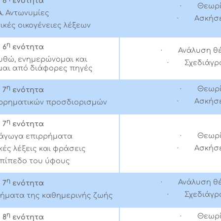
6
ενότητα
· Θεωρ
Α.
Αντωνυμίες
· Ασκήσε
ικές οικογένειες λέξεων
η
6
ενότητα
· Ανάλυση θ
θώ, ενημερώνομαι και
· Σχεδιάγρ
αι από διάφορες πηγές
η
· Θεωρ
7
ενότητα
· Ασκήσε
ιρρηματικών προσδιορισμών
η
7
ενότητα
· Θεωρ
άγωγα επιρρήματα
· Ασκήσε
κές λέξεις και φράσεις
επίπεδο του ύφους
η
· Ανάλυση θ
7
ενότητα
· Σχεδιάγρ
ήματα της καθημερινής ζωής
η
· Θεωρ
8
ενότητα