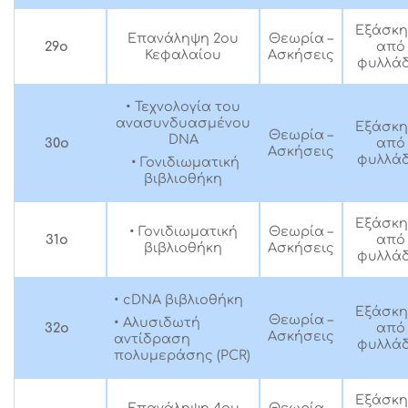
Εξάσκ
Επανάληψη 2ου
Θεωρία –
29ο
από
Κεφαλαίου
Ασκήσεις
φυλλάδ
• Τεχνολογία του
ανασυνδυασμένου
Εξάσκ
Θεωρία –
DNA
30ο
από
Ασκήσεις
φυλλάδ
• Γονιδιωματική
βιβλιοθήκη
Εξάσκ
• Γονιδιωματική
Θεωρία –
31ο
από
βιβλιοθήκη
Ασκήσεις
φυλλάδ
• cDNA βιβλιοθήκη
Εξάσκ
Θεωρία –
• Αλυσιδωτή
32ο
από
Ασκήσεις
αντίδραση
φυλλάδ
πολυμεράσης (PCR)
Εξάσκ