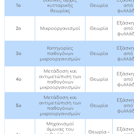
Βασικές αρχές
Εξάσκ
κυτταρικής
Θεωρία
από
1ο
θεωρίας
φυλλάδ
Εξάσκ
Μικροοργανισμοί
Θεωρία
2ο
από
φυλλάδ
Κατηγορίες
Εξάσκ
παθογόνων
Θεωρία
3ο
από
μικροοργανισμών
φυλλάδ
Μετάδοση και
Εξάσκ
αντιμετώπιση των
Θεωρία
4ο
από
παθογόνων
φυλλάδ
μικροοργανισμών
Μετάδοση και
Εξάσκ
αντιμετώπιση των
Θεωρία
5ο
από
παθογόνων
φυλλάδ
μικροοργανισμών
Μηχανισμοί
άμυνας του
Εξάσκ
Θεωρία –