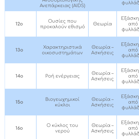
Ανοσοβιολογικής
φυλλάδ
Ανεπάρκειας (AIDS)
Εξάσκ
Ουσίες που
Θεωρία
12ο
από
προκαλούν εθισμό
φυλλάδ
Εξάσκ
Χαρακτηριστικά
Θεωρία –
13ο
από
οικοσυστημάτων
Ασκήσεις
φυλλάδ
Εξάσκ
Θεωρία –
Ροή ενέργειας
14ο
από
Ασκήσεις
φυλλάδ
Εξάσκ
Βιογεωχημικοί
Θεωρία –
15ο
από
κύκλοι
Ασκήσεις
φυλλάδ
Εξάσκ
Ο κύκλος του
Θεωρία –
16ο
από
νερού
Ασκήσεις
φυλλάδ