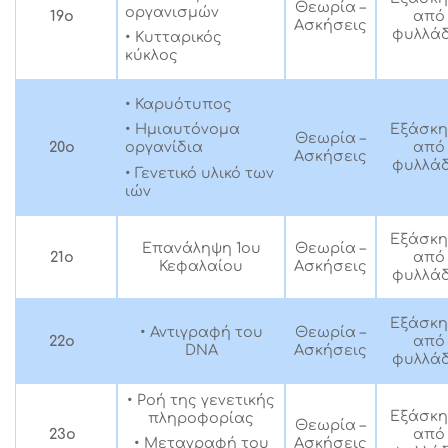
Θεωρία –
οργανισμών
19ο
από
Ασκήσεις
φυλλάδ
• Κυτταρικός
κύκλος
• Καρυότυπος
Εξάσκ
• Ημιαυτόνομα
Θεωρία –
20ο
από
οργανίδια
Ασκήσεις
φυλλάδ
• Γενετικό υλικό των
ιών
Εξάσκ
Επανάληψη 1ου
Θεωρία –
21ο
από
Κεφαλαίου
Ασκήσεις
φυλλάδ
Εξάσκ
• Αντιγραφή του
Θεωρία –
22ο
από
DNA
Ασκήσεις
φυλλάδ
• Ροή της γενετικής
Εξάσκ
πληροφορίας
Θεωρία –
23ο
από
Ασκήσεις
• Μεταγραφή του