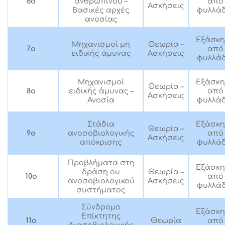
ανθρώπινου –
6ο
από
Ασκήσεις
Βασικές αρχές
φυλλάδ
ανοσίας
Εξάσκ
Μηχανισμοί μη
Θεωρία –
7ο
από
ειδικής άμυνας
Ασκήσεις
φυλλάδ
Μηχανισμοί
Εξάσκ
Θεωρία –
ειδικής άμυνας –
8ο
από
Ασκήσεις
Ανοσία
φυλλάδ
Στάδια
Εξάσκ
Θεωρία –
ανοσοβιολογικής
9ο
από
Ασκήσεις
απόκρισης
φυλλάδ
Προβλήματα στη
Εξάσκ
δράση ου
Θεωρία –
από
10ο
ανοσοβιολογικού
Ασκήσεις
φυλλάδ
συστήματος
Σύνδρομο
Εξάσκ
Επίκτητης
11ο
Θεωρία
από