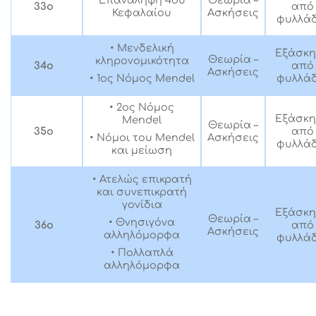
Επανάληψη 4ου
Θεωρία –
33ο
από
Κεφαλαίου
Ασκήσεις
φυλλάδ
• Μενδελική
Εξάσκ
Θεωρία –
κληρονομικότητα
34ο
από
Ασκήσεις
• 1ος Νόμος Mendel
φυλλάδ
• 2ος Νόμος
Εξάσκ
Mendel
Θεωρία –
35ο
από
Ασκήσεις
• Νόμοι του Mendel
φυλλάδ
και μείωση
• Ατελώς επικρατή
και συνεπικρατή
γονίδια
Εξάσκ
Θεωρία –
• Θνησιγόνα
36ο
από
Ασκήσεις
αλληλόμορφα
φυλλάδ
• Πολλαπλά
αλληλόμορφα