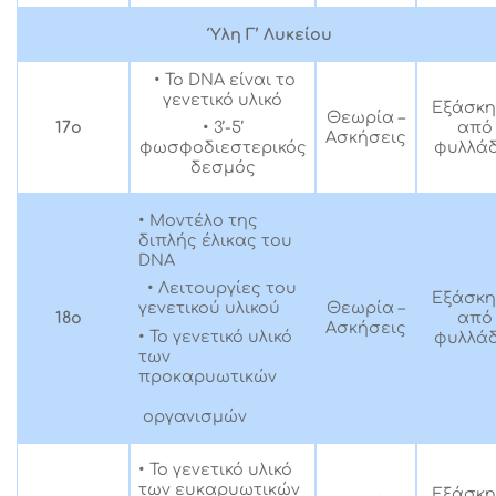
Ύλη Γ’ Λυκείου
• Το DNA είναι το
γενετικό υλικό
Εξάσκ
Θεωρία –
17ο
• 3’-5’
από
Ασκήσεις
φωσφοδιεστερικός
φυλλάδ
δεσμός
• Μοντέλο της
διπλής έλικας του
DNA
• Λειτουργίες του
Εξάσκ
Θεωρία –
γενετικού υλικού
18ο
από
Ασκήσεις
• Το γενετικό υλικό
φυλλάδ
των
προκαρυωτικών
οργανισμών
• Το γενετικό υλικό
των ευκαρυωτικών
Εξάσκ