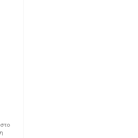
 στο
λη